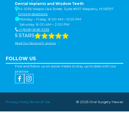
Dental Implants and Wisdom Teeth
94-1036 Waipio Uka Street, Suite #107 Waipahu, HI 96797
Driving directions
Monday – Friday: 8:00 AM – 5:00 PM
Saturday: 8:00 AM – 2:00 PM
+1 (808) 808-9235
5 STARS
Read Our Reviews!1+ reviews
FOLLOW US
Find and follow us on social media to stay up to date with our
practice.
Privacy Policy
Terms of Use
© 2025 Oral Surgery Hawaii