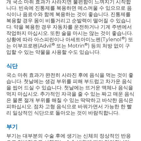
개 국소 마취 효과가 사라지면 불편함이 느껴지기 시작합
니다. 빈속에 진통제를 복용하면 메스꺼울 수 있으므로 음
식이나 음료수와 함께 복용하는 것이 좋습니다. 진통제를
복용할 경우 몸이 비틀거리고 순발력이 떨어질 수 있습니
다. 약을 복용한 경우 자동차를 운전하거나 기계 주변에서
작업하지 마십시오. 또한 술을 마시는 않는 것이 좋습니다.
®
상황에 따라 아스피린이나 아세트아미노펜(Tylenol
) 또
®
®
는 이부프로펜(Advil
또는 Motrin
) 등의 처방 없이 구
입할 수 있는 약물을 사용할 수도 있습니다.
식단
국소 마취 효과가 완전히 사라진 후에 음식을 먹는 것이 좋
습니다. 첫날에는 생검 부위를 피해 부드럽고 차가운 음식
을 씹어 드실 수 있습니다. 첫날에는 뜨거운 액체나 음식을
먹지 마십시오. 추가적인 자극을 줄 수 있는 짜고 매운 음식
은 물론 절개 부위를 해칠 수 있는 딱딱하고 바삭한 음식은
피하십시오. 점차 고형 음식으로 바꿔가면서 가능한 한 빨
리 일상적인 식단으로 돌아오는 것이 바람직합니다.
부기
부기는 대부분의 수술 후에 생기는 신체의 정상적인 반응