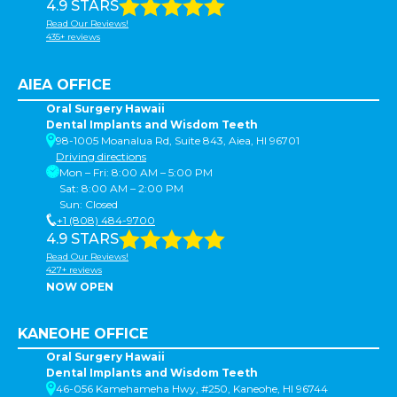
4.9 STARS
Read Our Reviews!
435+ reviews
AIEA OFFICE
Oral Surgery Hawaii
Dental Implants and Wisdom Teeth
98-1005 Moanalua Rd, Suite 843, Aiea, HI 96701
Driving directions
Mon – Fri: 8:00 AM – 5:00 PM
Sat: 8:00 AM – 2:00 PM
Sun: Closed
+1 (808) 484-9700
4.9 STARS
Read Our Reviews!
427+ reviews
NOW OPEN
KANEOHE OFFICE
Oral Surgery Hawaii
Dental Implants and Wisdom Teeth
46-056 Kamehameha Hwy, #250, Kaneohe, HI 96744